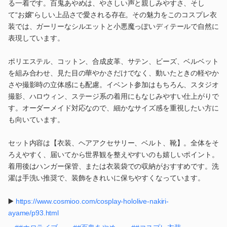
る一着です。百鬼あやめは、やさしい声と親しみやすさ、そし
て“お嬢”らしい上品さで愛される存在。その魅力をこのコスプレ衣
装では、ガーリーなシルエットと小悪魔っぽいディテールで自然に
表現しています。
ポリエステル、コットン、合成皮革、サテン、ビーズ、ベルベット
を組み合わせ、見た目の華やかさだけでなく、動いたときの軽やか
さや撮影時の立体感にも配慮。イベント参加はもちろん、スタジオ
撮影、ハロウィン、ステージ系の着用にもなじみやすい仕上がりで
す。オーダーメイド対応なので、細かなサイズ感を重視したい方に
も向いています。
セット内容は【衣装、ヘアアクセサリー、ベルト、靴】。全体をそ
ろえやすく、届いてから世界観を整えやすいのも嬉しいポイント。
着用後はハンガー保管、または衣装袋での収納がおすすめです。洗
濯は手洗い推奨で、装飾をきれいに保ちやすくなっています。
▶️
https://www.cosmioo.com/cosplay-hololive-nakiri-
ayame/p93.html