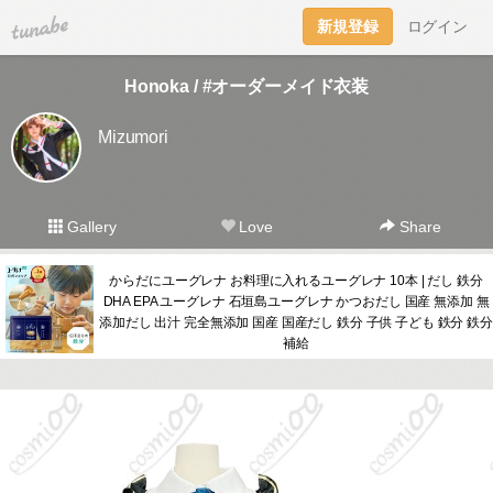
tuna.be
新規登録
ログイン
Honoka / #オーダーメイド衣装
Mizumori
Gallery
Love
Share
からだにユーグレナ お料理に入れるユーグレナ 10本 | だし 鉄分
DHA EPA ユーグレナ 石垣島ユーグレナ かつおだし 国産 無添加 無
添加だし 出汁 完全無添加 国産 国産だし 鉄分 子供 子ども 鉄分 鉄分
補給