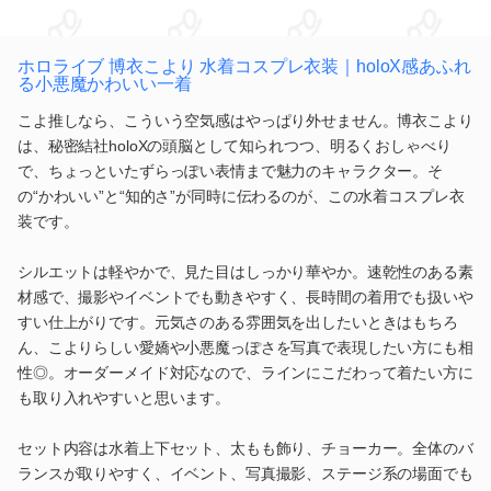
ホロライブ 博衣こより 水着コスプレ衣装｜holoX感あふれ
る小悪魔かわいい一着
こよ推しなら、こういう空気感はやっぱり外せません。博衣こより
は、秘密結社holoXの頭脳として知られつつ、明るくおしゃべり
で、ちょっといたずらっぽい表情まで魅力のキャラクター。そ
の“かわいい”と“知的さ”が同時に伝わるのが、この水着コスプレ衣
装です。
シルエットは軽やかで、見た目はしっかり華やか。速乾性のある素
材感で、撮影やイベントでも動きやすく、長時間の着用でも扱いや
すい仕上がりです。元気さのある雰囲気を出したいときはもちろ
ん、こよりらしい愛嬌や小悪魔っぽさを写真で表現したい方にも相
性◎。オーダーメイド対応なので、ラインにこだわって着たい方に
も取り入れやすいと思います。
セット内容は水着上下セット、太もも飾り、チョーカー。全体のバ
ランスが取りやすく、イベント、写真撮影、ステージ系の場面でも