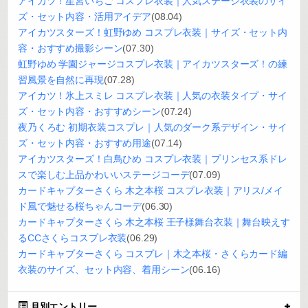
アイカツ！星宮いちご コスプレ衣装｜人気ステージ衣装のサイ
ズ・セット内容・活用アイデア
(08.04)
アイカツスターズ！虹野ゆめ コスプレ衣装｜サイズ・セット内
容・おすすめ撮影シーン
(07.30)
虹野ゆめ 学園ジャージコスプレ衣装｜アイカツスターズ！の練
習風景を自然に再現
(07.28)
アイカツ！氷上スミレ コスプレ衣装｜人気の衣装タイプ・サイ
ズ・セット内容・おすすめシーン
(07.24)
夜乃くろむ 初期衣装コスプレ｜人気のダーク系デザイン・サイ
ズ・セット内容・おすすめ用途
(07.14)
アイカツスターズ！白鳥ひめ コスプレ衣装｜プリンセス系ドレ
スで楽しむ上品かわいいステージコーデ
(07.09)
カードキャプターさくら 木之本桜 コスプレ衣装｜アリス/メイ
ド風で魅せる桜ちゃんコーデ
(06.30)
カードキャプターさくら 木之本桜 王子様舞台衣装｜舞台映えす
るCCさくらコスプレ衣装
(06.29)
カードキャプターさくら コスプレ｜木之本桜・さくらカード編
衣装のサイズ、セット内容、着用シーン
(06.16)
月別エントリー