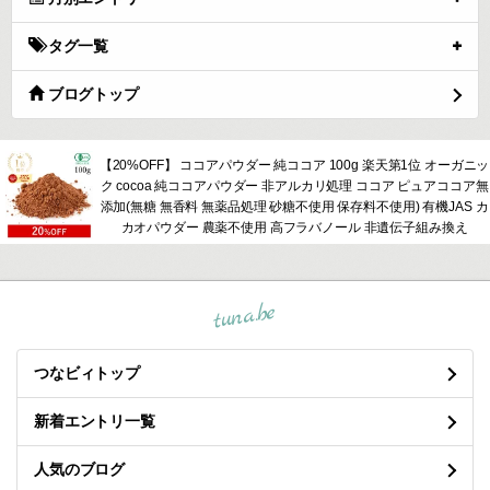
タグ一覧
ブログトップ
【20%OFF】 ココアパウダー 純ココア 100g 楽天第1位 オーガニッ
ク cocoa 純ココアパウダー 非アルカリ処理 ココア ピュアココア無
添加(無糖 無香料 無薬品処理 砂糖不使用 保存料不使用) 有機JAS カ
カオパウダー 農薬不使用 高フラバノール 非遺伝子組み換え
tuna.be
つなビィトップ
新着エントリ一覧
人気のブログ