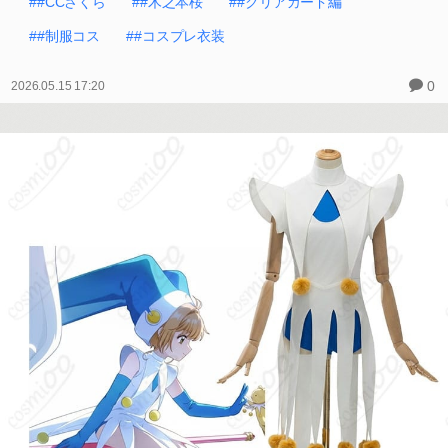
##CCさくら
##木之本桜
##クリアカード編
##制服コス
##コスプレ衣装
0
2026.05.15 17:20