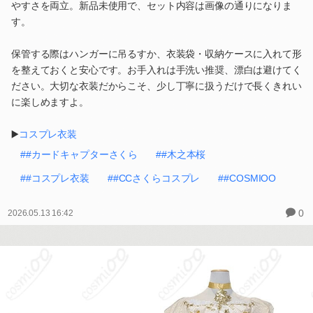
やすさを両立。新品未使用で、セット内容は画像の通りになりま
す。
保管する際はハンガーに吊るすか、衣装袋・収納ケースに入れて形
を整えておくと安心です。お手入れは手洗い推奨、漂白は避けてく
ださい。大切な衣装だからこそ、少し丁寧に扱うだけで長くきれい
に楽しめますよ。
▶️
コスプレ衣装
##カードキャプターさくら
##木之本桜
##コスプレ衣装
##CCさくらコスプレ
##COSMIOO
0
2026.05.13 16:42