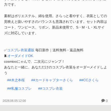
力です。
素材はポリエステル、綿を使用。さらっと着やすく、衣装としての
見映えと扱いやすさのバランスも意識されています。セット内容は
コート、ワンピース、リボン。新品未使用で、S・M・L・XLサイ
ズに対応しています。
✅
コスプレ衣装通販
毎日新作｜送料無料・返品無料
🧵
オーダメイドOK.
cosmiooにゃんで、二次元にジャンプ！
あなたと一緒に、あなただけのコスプレ衣装をオーダーメイドしよ
う
##木之本桜
##カードキャプターさくら
##CCさくら
##私服コスプレ
##コスプレ衣装
0
2026.06.05 12:00