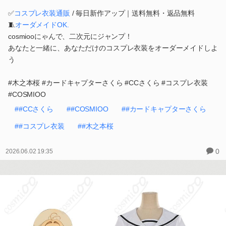
✅
コスプレ衣装通販
/ 毎日新作アップ｜送料無料・返品無料
🧵
オーダメイドOK.
cosmiooにゃんで、二次元にジャンプ！
あなたと一緒に、あなただけのコスプレ衣装をオーダーメイドしよ
う
#木之本桜 #カードキャプターさくら #CCさくら #コスプレ衣装
#COSMIOO
##CCさくら
##COSMIOO
##カードキャプターさくら
##コスプレ衣装
##木之本桜
0
2026.06.02 19:35