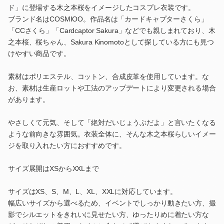
ド」に登場する木之本桜をイメージしたコスプレ衣装です。
ブランド名はCOSMIOO。作品名は「カードキャプターさくら」
「CCさくら」「Cardcaptor Sakura」などでも親しまれており、木
之本桜、桜ちゃん、Sakura Kinomotoとして探している方にも見つ
けやすい商品です。
素材はポリエステル、コットン、合成皮革を使用しています。な
お、素材は生産ロットや工法のアップデートにより変更される場合
があります。
やさしくて元気、そして「絶対だいじょうぶだよ」と言いたくなる
ような前向きな雰囲気。衣装全体に、そんな木之本桜らしいイメー
ジを取り入れたい方におすすめです。
サイズ展開はXSからXXLまで
サイズはXS、S、M、L、XL、XXLに対応しています。
幅広いサイズから選べるため、イベントでしっかり動きたい方、撮
影でシルエットをきれいに見せたい方、ゆったりめに着たい方な