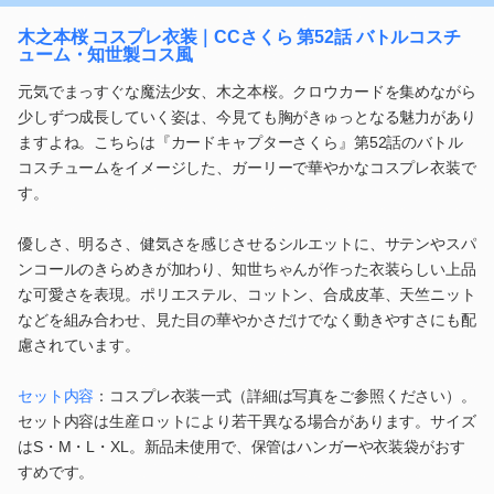
木之本桜 コスプレ衣装｜CCさくら 第52話 バトルコスチ
ューム・知世製コス風
元気でまっすぐな魔法少女、木之本桜。クロウカードを集めながら
少しずつ成長していく姿は、今見ても胸がきゅっとなる魅力があり
ますよね。こちらは『カードキャプターさくら』第52話のバトル
コスチュームをイメージした、ガーリーで華やかなコスプレ衣装で
す。
優しさ、明るさ、健気さを感じさせるシルエットに、サテンやスパ
ンコールのきらめきが加わり、知世ちゃんが作った衣装らしい上品
な可愛さを表現。ポリエステル、コットン、合成皮革、天竺ニット
などを組み合わせ、見た目の華やかさだけでなく動きやすさにも配
慮されています。
セット内容
：コスプレ衣装一式（詳細は写真をご参照ください）。
セット内容は生産ロットにより若干異なる場合があります。サイズ
はS・M・L・XL。新品未使用で、保管はハンガーや衣装袋がおす
すめです。