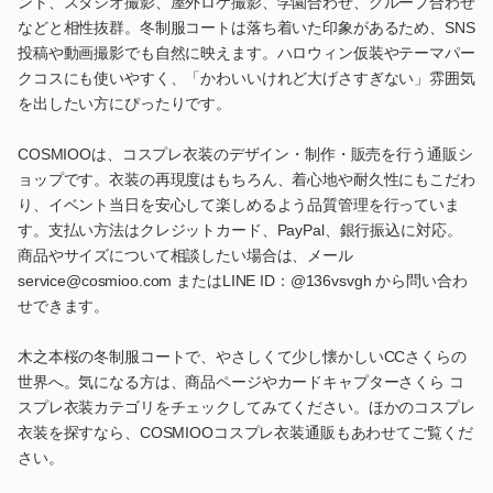
ント、スタジオ撮影、屋外ロケ撮影、学園合わせ、グループ合わせ
などと相性抜群。冬制服コートは落ち着いた印象があるため、SNS
投稿や動画撮影でも自然に映えます。ハロウィン仮装やテーマパー
クコスにも使いやすく、「かわいいけれど大げさすぎない」雰囲気
を出したい方にぴったりです。
COSMIOOは、コスプレ衣装のデザイン・制作・販売を行う通販シ
ョップです。衣装の再現度はもちろん、着心地や耐久性にもこだわ
り、イベント当日を安心して楽しめるよう品質管理を行っていま
す。支払い方法はクレジットカード、PayPal、銀行振込に対応。
商品やサイズについて相談したい場合は、メール
service@cosmioo.com またはLINE ID：@136vsvgh から問い合わ
せできます。
木之本桜の冬制服コートで、やさしくて少し懐かしいCCさくらの
世界へ。気になる方は、商品ページやカードキャプターさくら コ
スプレ衣装カテゴリをチェックしてみてください。ほかのコスプレ
衣装を探すなら、COSMIOOコスプレ衣装通販もあわせてご覧くだ
さい。