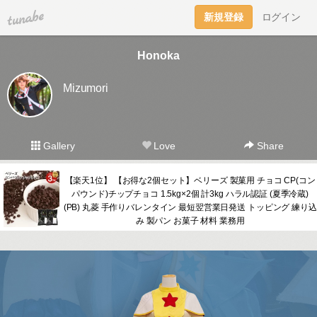
tuna.be
新規登録
ログイン
Honoka
Mizumori
Gallery
Love
Share
【楽天1位】 【お得な2個セット】ベリーズ 製菓用 チョコ CP(コン
パウンド)チップチョコ 1.5kg×2個 計3kg ハラル認証 (夏季冷蔵)
(PB) 丸菱 手作りバレンタイン 最短翌営業日発送 トッピング 練り込
み 製パン お菓子 材料 業務用