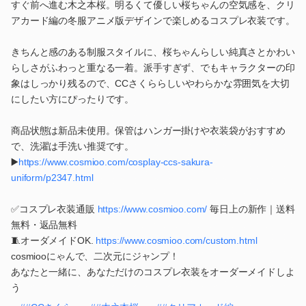
すぐ前へ進む木之本桜。明るくて優しい桜ちゃんの空気感を、クリ
アカード編の冬服アニメ版デザインで楽しめるコスプレ衣装です。
きちんと感のある制服スタイルに、桜ちゃんらしい純真さとかわい
らしさがふわっと重なる一着。派手すぎず、でもキャラクターの印
象はしっかり残るので、CCさくららしいやわらかな雰囲気を大切
にしたい方にぴったりです。
商品状態は新品未使用。保管はハンガー掛けや衣装袋がおすすめ
で、洗濯は手洗い推奨です。
▶️
https://www.cosmioo.com/cosplay-ccs-sakura-
uniform/p2347.html
✅コスプレ衣装通販
https://www.cosmioo.com/
毎日上の新作｜送料
無料・返品無料
🧵オーダメイドOK.
https://www.cosmioo.com/custom.html
cosmiooにゃんで、二次元にジャンプ！
あなたと一緒に、あなただけのコスプレ衣装をオーダーメイドしよ
う