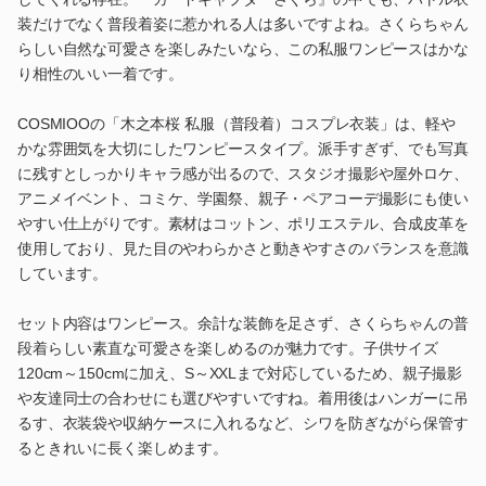
装だけでなく普段着姿に惹かれる人は多いですよね。さくらちゃん
らしい自然な可愛さを楽しみたいなら、この私服ワンピースはかな
り相性のいい一着です。
COSMIOOの「木之本桜 私服（普段着）コスプレ衣装」は、軽や
かな雰囲気を大切にしたワンピースタイプ。派手すぎず、でも写真
に残すとしっかりキャラ感が出るので、スタジオ撮影や屋外ロケ、
アニメイベント、コミケ、学園祭、親子・ペアコーデ撮影にも使い
やすい仕上がりです。素材はコットン、ポリエステル、合成皮革を
使用しており、見た目のやわらかさと動きやすさのバランスを意識
しています。
セット内容はワンピース。余計な装飾を足さず、さくらちゃんの普
段着らしい素直な可愛さを楽しめるのが魅力です。子供サイズ
120cm～150cmに加え、S～XXLまで対応しているため、親子撮影
や友達同士の合わせにも選びやすいですね。着用後はハンガーに吊
るす、衣装袋や収納ケースに入れるなど、シワを防ぎながら保管す
るときれいに長く楽しめます。